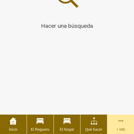
Hacer una búsqueda
Inicio
El Regueru
El Nogal
Qué hacer
+ Info