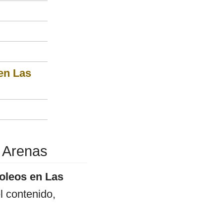
en Las
s Arenas
roleos en Las
el contenido,