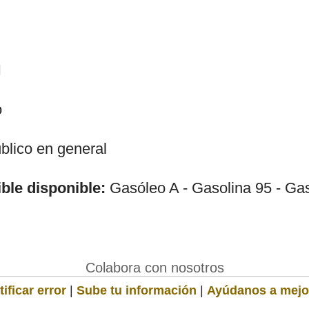
H
o
lico en general
ble disponible:
Gasóleo A - Gasolina 95 - Ga
Colabora con nosotros
ificar error
|
Sube tu información
|
Ayúdanos a mejo