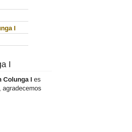
nga I
a I
n Colunga I
es
do, agradecemos