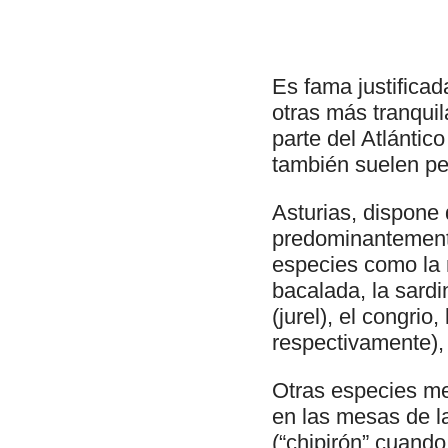
Es fama justifica
otras más tranquil
parte del Atlántic
también suelen perc
Asturias, dispone 
predominantemente
especies como la 
bacalada, la sardin
(jurel), el congrio
respectivamente), 
Otras especies me
en las mesas de la
(“chipirón” cuando