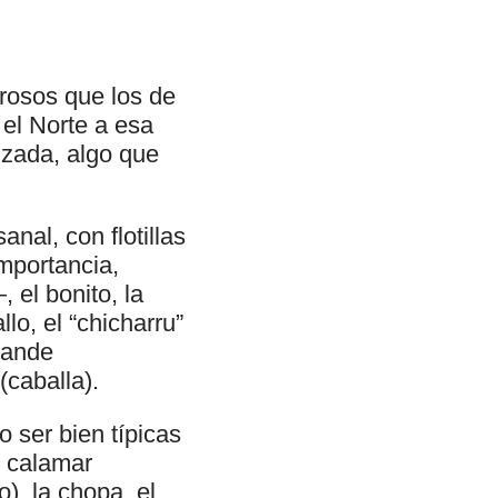
rosos que los de
 el Norte a esa
izada, algo que
nal, con flotillas
mportancia,
el bonito, la
llo, el “chicharru”
grande
(caballa).
ser bien típicas
l calamar
), la chopa, el