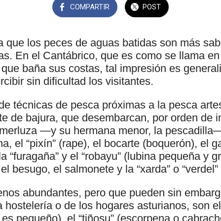
COMPARTIR
POST
da que los peces de aguas batidas son más sab
as. En el Cantábrico, que es como se llama en
o que baña sus costas, tal impresión es general
ibir sin dificultad los visitantes.
de técnicas de pesca próximas a la pesca artesa
 de bajura, que desembarcan, por orden de i
merluza —y su hermana menor, la pescadilla—, 
a, el “pixín” (rape), el bocarte (boquerón), el ga
, la “furagaña” y el “robayu” (lubina pequeña y 
el besugo, el salmonete y la “xarda” o “verdel” 
nos abundantes, pero que pueden sin embargo 
 hostelería o de los hogares asturianos, son e
 es pequeño), el “tiñosu” (escorpena o cabracho