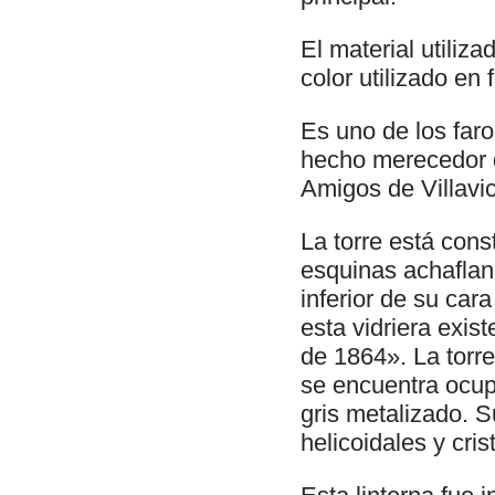
El material utiliza
color utilizado en
Es uno de los faro
hecho merecedor d
Amigos de Villavi
La torre está cons
esquinas achaflan
inferior de su car
esta vidriera exis
de 1864». La torre 
se encuentra ocup
gris metalizado. S
helicoidales y cris