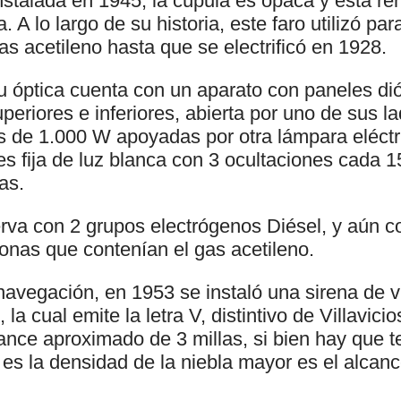
instalada en 1945, la cúpula es opaca y está r
. A lo largo de su historia, este faro utilizó pa
as acetileno hasta que se electrificó en 1928.
u óptica cuenta con un aparato con paneles dió
uperiores e inferiores, abierta por uno de sus l
 de 1.000 W apoyadas por otra lámpara eléctr
es fija de luz blanca con 3 ocultaciones cada 
as.
va con 2 grupos electrógenos Diésel, y aún co
onas que contenían el gas acetileno.
avegación, en 1953 se instaló una sirena de v
la cual emite la letra V, distintivo de Villavici
ance aproximado de 3 millas, si bien hay que t
es la densidad de la niebla mayor es el alcanc