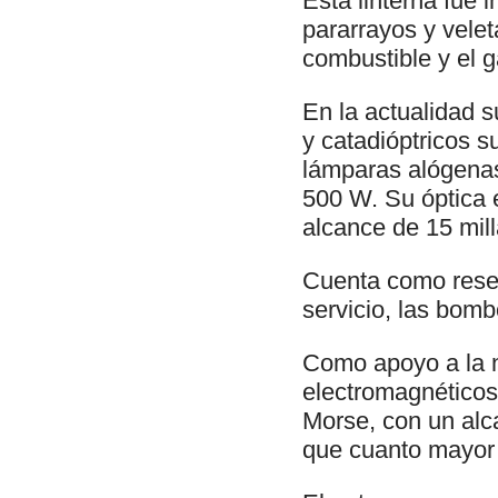
Esta linterna fue 
pararrayos y veleta
combustible y el g
En la actualidad s
y catadióptricos s
lámparas alógenas
500 W. Su óptica 
alcance de 15 mill
Cuenta como reser
servicio, las bomb
Como apoyo a la n
electromagnéticos, 
Morse, con un alc
que cuanto mayor 