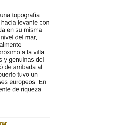
 una topografía
e hacia levante con
tada en su misma
nivel del mar,
talmente
próximo a la villa
s y genuinas del
ió de arribada al
puerto tuvo un
íses europeos. En
uente de riqueza.
rar