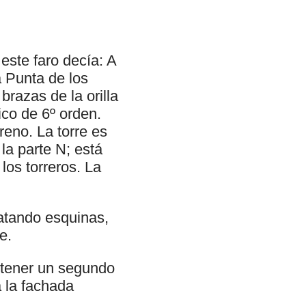
este faro decía: A
a Punta de los
brazas de la orilla
ico de 6º orden.
reno. La torre es
la parte N; está
los torreros. La
ematando esquinas,
e.
ontener un segundo
a la fachada