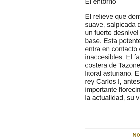
El entorno
El relieve que do
suave, salpicada d
un fuerte desnivel
base. Esta potent
entra en contacto
inaccesibles. El fa
costera de Tazones
litoral asturiano. 
rey Carlos I, ante
importante floreci
la actualidad, su v
Not