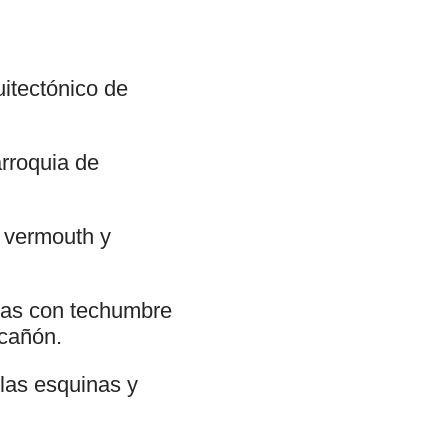
uitectónico de
rroquia de
n vermouth y
guas con techumbre
cañón.
 las esquinas y