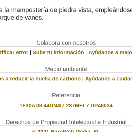
a la mampostería de piedra vista, empleándose 
arque de vanos.
Colabora con nosotros
ificar error
|
Sube tu información
|
Ayúdanos a mejo
Medio ambiente
s a reducir la huella de carbono
|
Ayúdanos a cuidar
Referencia
1F30AD8 44DN4I7 287MEL7 DP48034
Derechos de Propiedad Intelectual e Industrial
© 2021 EuroWeb Media, SL