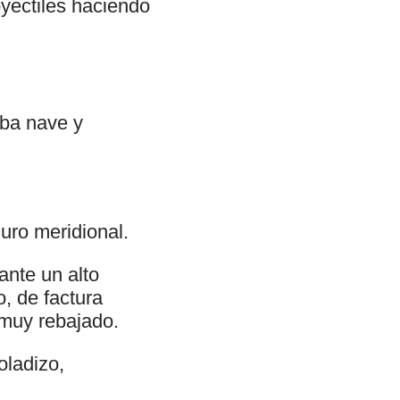
oyectiles haciendo
oba nave y
uro meridional.
ante un alto
, de factura
 muy rebajado.
oladizo,