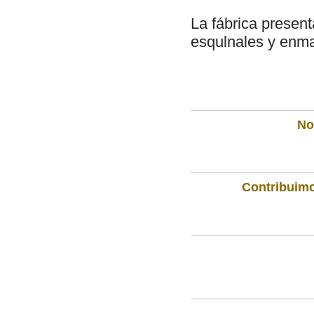
La fábrica present
esqulnales y enm
Not
Contribuimo