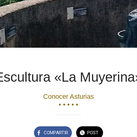
Escultura «La Muyerina
Conocer Asturias
• • • • •
COMPARTIR
POST