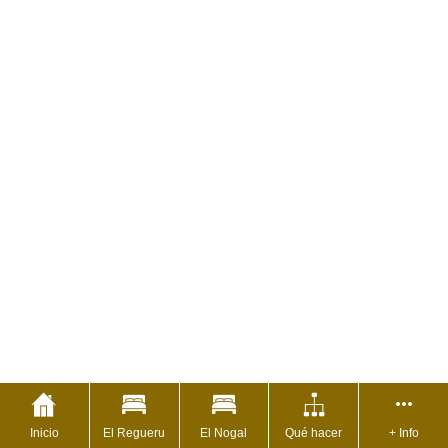
Inicio
El Regueru
El Nogal
Qué hacer
+ Info